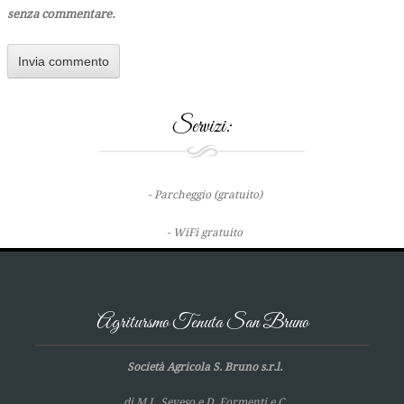
senza commentare.
Servizi:
- Parcheggio (gratuito)
- WiFi gratuito
Agritursmo Tenuta San Bruno
Società Agricola S. Bruno s.r.l.
di M.L. Seveso e D. Formenti e C.