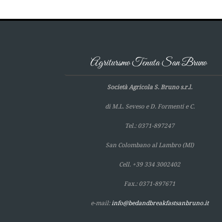
Agritursmo Tenuta San Bruno
Società Agricola S. Bruno s.r.l.
di M.L. Seveso e D. Formenti e C.
Tel.: 0371-897247
San Colombano al Lambro (MI)
Cell. +39 334 3002402
Fax.: 0371-897671
e-mail:
info@bedandbreakfastsanbruno.it