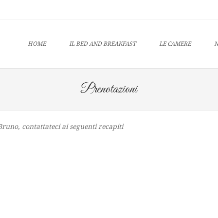
u
O CONTENT
HOME
IL BED AND BREAKFAST
LE CAMERE
N
Prenotazioni
runo, contattateci ai seguenti recapiti